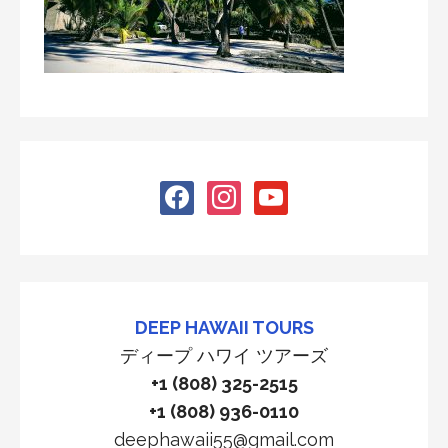
facebook
instagram
youtube
DEEP HAWAII TOURS
ディープ ハワイ ツアーズ
+1 (808) 325-2515
+1 (808) 936-0110
deephawaii55@gmail.com