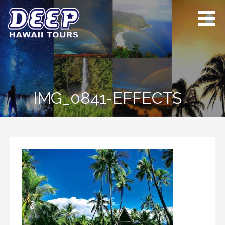
Skip
to
content
ディープ ハワイ
ハワイ島のプライベー
ツアーズ
トツアー
IMG_0841-EFFECTS