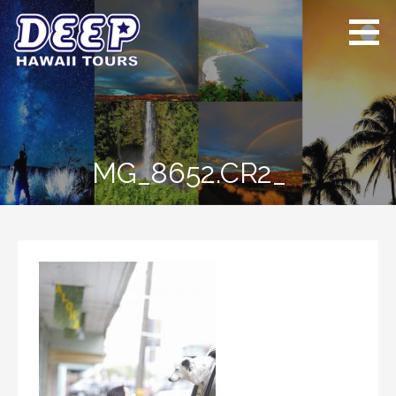
Skip
to
content
ディープ ハワイ
ハワイ島のプライベー
ツアーズ
トツアー
MG_8652.CR2_