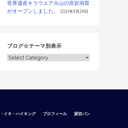
世界遺産キラウエア火山の溶岩洞窟
がオープンしました。
2021年3月29日
ブログ☆テーマ別表示
ブ
ロ
グ
☆
テ
ー
マ
別
表
ア・イキ・ハイキング
プロフィール
貸切バン
示