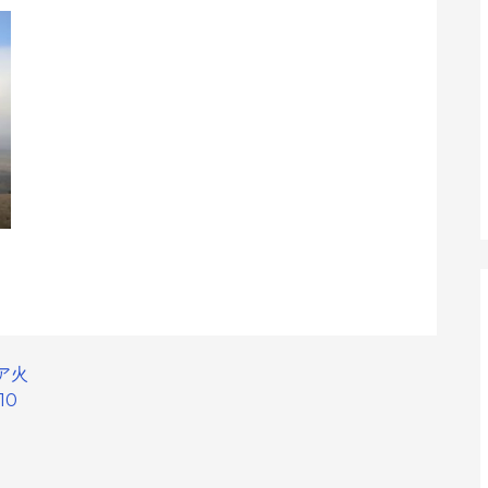
ア火
10