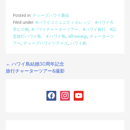
Posted in:
ディープハワイ通信
Filed under:
#ハワイコミュニティカレッジ、#ハワイ大
学ヒロ校
,
#ハワイチャーターツアー、#ハワイ旅行、#記
念旅行ハワイ島、＃ハワイ島
,
allhawaiijp
,
チャーターツ
アー
,
ディープハワイツアーズ
,
ハワイ島
Post
← ハワイ島結婚30周年記念
旅行チャーターツアー&撮影
navigation
facebook
instagram
youtube