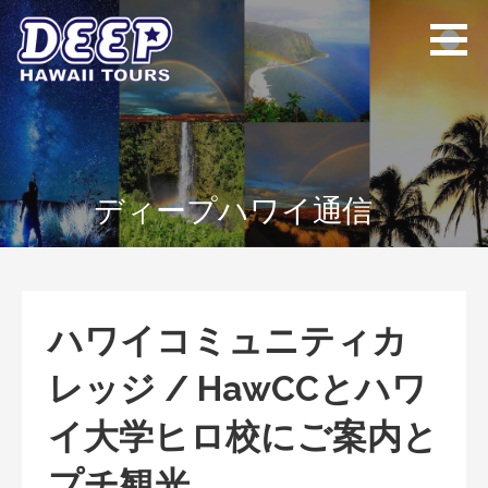
Skip
to
content
ディープ ハワイ
ハワイ島のプライベー
ツアーズ
トツアー
ディープハワイ通信
ハワイコミュニティカ
レッジ / HawCCとハワ
イ大学ヒロ校にご案内と
プチ観光。