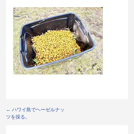
Post
← ハワイ島でヘーゼルナッ
ツを採る。
navigation