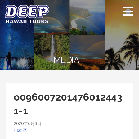
Skip
to
content
ディープ ハワイ
ハワイ島のプライベー
ツアーズ
トツアー
MEDIA
o096007201476012443
1-1
2020年6月3日
山本茂