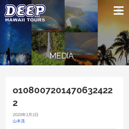
Skip
to
content
ディープ ハワイ
ハワイ島のプライベー
ツアーズ
トツアー
MEDIA
o108007201470632422
2
2020年2月2日
山本茂