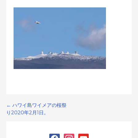
Post
← ハワイ島ワイメアの桜祭
り2020年2月1日。
navigation
facebook
instagram
youtube