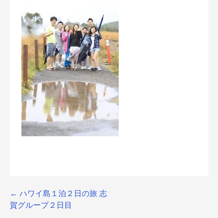
Post
← ハワイ島１泊２日の旅 志
賀グループ２日目
navigation