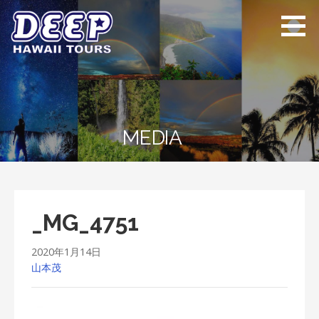
Skip
to
content
ディープ ハワイ
ハワイ島のプライベー
ツアーズ
トツアー
MEDIA
_MG_4751
2020年1月14日
山本茂