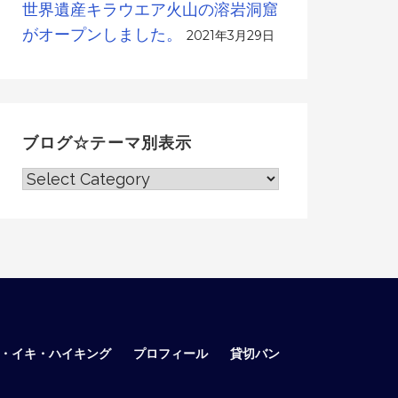
世界遺産キラウエア火山の溶岩洞窟
がオープンしました。
2021年3月29日
ブログ☆テーマ別表示
ブ
ロ
グ
☆
テ
ー
マ
別
表
ア・イキ・ハイキング
プロフィール
貸切バン
示