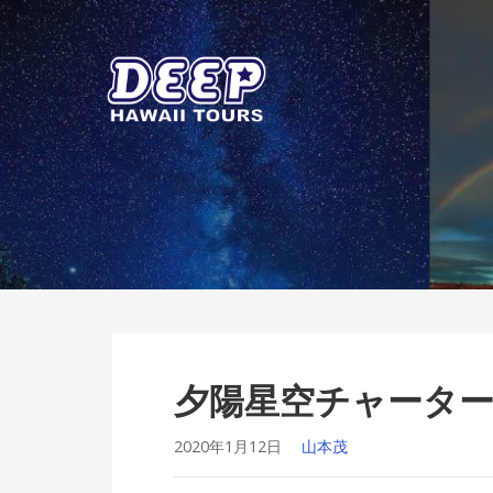
Skip
to
content
ディープ ハワイ ツアーズ
ハワイ島のプライベートツアー
夕陽星空チャーターalp
2020年1月12日
山本茂