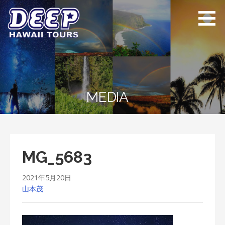
Skip
to
content
ディープ ハワイ
ハワイ島のプライベー
ツアーズ
トツアー
MEDIA
MG_5683
2021年5月20日
山本茂