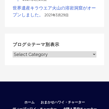
世界遺産キラウエア火山の溶岩洞窟がオー
プンしました。
2021年3月29日
ブログ☆テーマ別表示
ブ
ロ
グ
☆
テ
ー
マ
別
表
ホーム
おまかせハワイ・チャーター
示