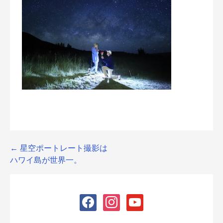
Post
← 星空ポートレート撮影は
ハワイ島が世界一。
navigation
facebook
instagram
youtube