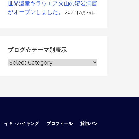
世界遺産キラウエア火山の溶岩洞窟
がオープンしました。
2021年3月29日
ブログ☆テーマ別表示
ブ
ロ
グ
☆
テ
ー
マ
別
表
ア・イキ・ハイキング
プロフィール
貸切バン
示