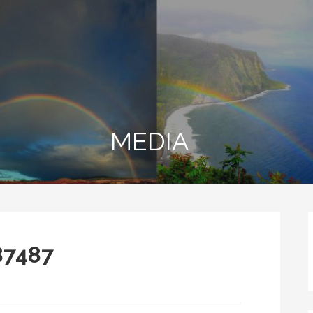
MEDIA
87487