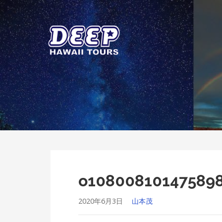
Skip
to
content
ディープ ハワイ ツアーズ
ハワイ島のプライベートツアー
o10800810147589
2020年6月3日
山本茂