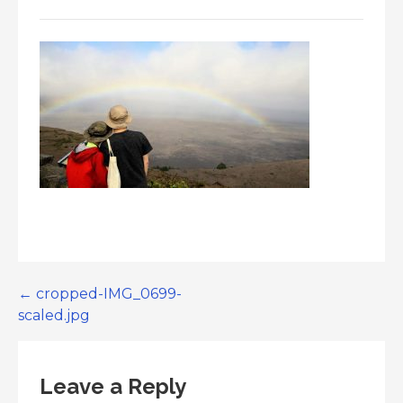
Post
← cropped-IMG_0699-
scaled.jpg
navigation
Leave a Reply