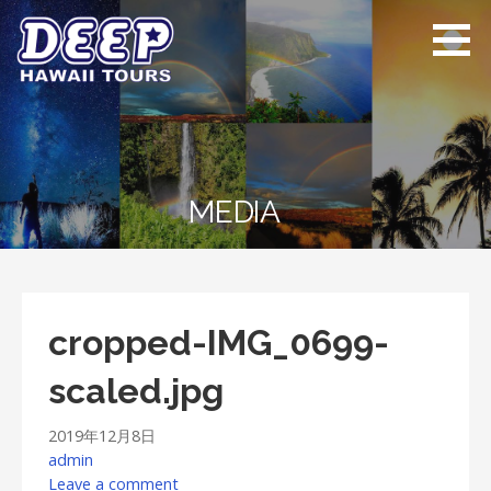
Skip
to
content
ディープ ハワイ
ハワイ島のプライベー
ツアーズ
トツアー
MEDIA
cropped-IMG_0699-
scaled.jpg
2019年12月8日
admin
Leave a comment