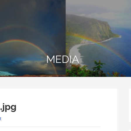
MEDIA
.jpg
t