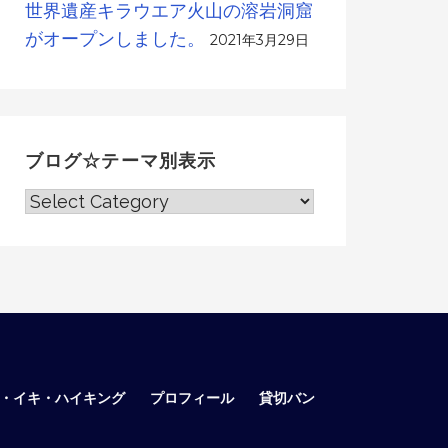
世界遺産キラウエア火山の溶岩洞窟
がオープンしました。
2021年3月29日
ブログ☆テーマ別表示
ブ
ロ
グ
☆
テ
ー
マ
別
表
ア・イキ・ハイキング
プロフィール
貸切バン
示