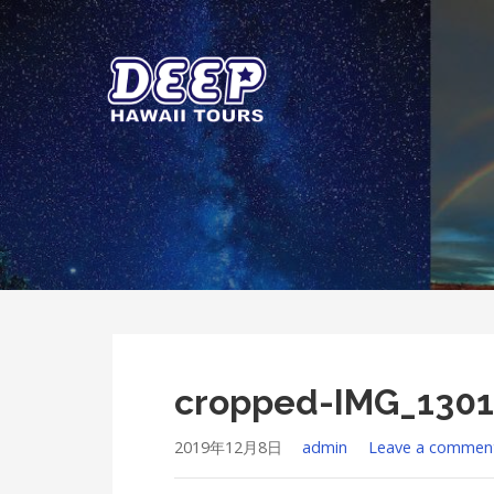
Skip
to
content
ディープ ハワイ ツアーズ
ハワイ島のプライベートツアー
cropped-IMG_1301
2019年12月8日
admin
Leave a commen