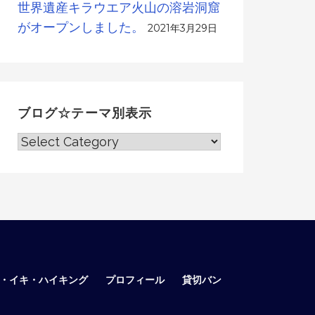
世界遺産キラウエア火山の溶岩洞窟
がオープンしました。
2021年3月29日
ブログ☆テーマ別表示
ブ
ロ
グ
☆
テ
ー
マ
別
表
ア・イキ・ハイキング
プロフィール
貸切バン
示