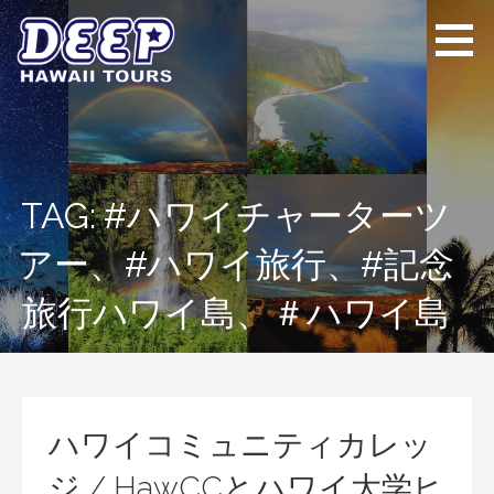
Skip
to
content
ディープ ハワイ
ハワイ島のプライベー
ツアーズ
トツアー
TAG: #ハワイチャーターツ
アー、#ハワイ旅行、#記念
旅行ハワイ島、＃ハワイ島
ハワイコミュニティカレッ
ジ / HawCCとハワイ大学ヒ