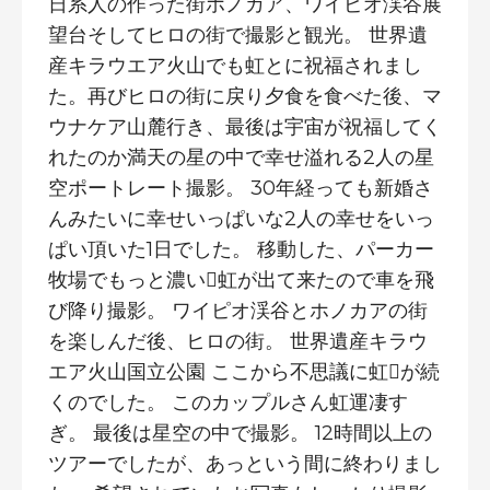
日系人の作った街ホノカア、ワイピオ渓谷展
望台そしてヒロの街で撮影と観光。 世界遺
産キラウエア火山でも虹とに祝福されまし
た。再びヒロの街に戻り夕食を食べた後、マ
ウナケア山麓行き、最後は宇宙が祝福してく
れたのか満天の星の中で幸せ溢れる2人の星
空ポートレート撮影。 30年経っても新婚さ
んみたいに幸せいっぱいな2人の幸せをいっ
ぱい頂いた1日でした。 移動した、パーカー
牧場でもっと濃い虹が出て来たので車を飛
び降り撮影。 ワイピオ渓谷とホノカアの街
を楽しんだ後、ヒロの街。 世界遺産キラウ
エア火山国立公園 ここから不思議に虹が続
くのでした。 このカップルさん虹運凄す
ぎ。 最後は星空の中で撮影。 12時間以上の
ツアーでしたが、あっという間に終わりまし