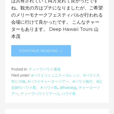
は共有されていて両方見れて良かったです
ね。観光の方はプチになりましたが、ご希望
のメリーモナークフェスティバルが行われる
会場に行けて良かったです。 こんなチャー
ターもあります。 Deep Hawaii Tours 山
本茂
CONTINUE READING →
Posted in:
ディープハワイ通信
Filed under:
#ハワイコミュニティカレッジ、#ハワイ大
学ヒロ校
,
#ハワイチャーターツアー、#ハワイ旅行、#記
念旅行ハワイ島、＃ハワイ島
,
allhawaiijp
,
チャーターツ
アー
,
ディープハワイツアーズ
,
ハワイ島