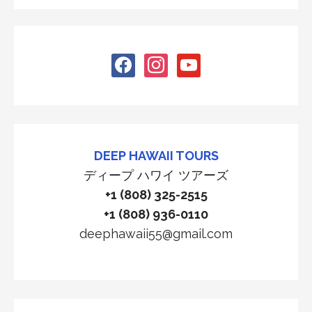
facebook
instagram
youtube
DEEP HAWAII TOURS
ディープ ハワイ ツアーズ
+1 (808) 325-2515
+1 (808) 936-0110
deephawaii55@gmail.com