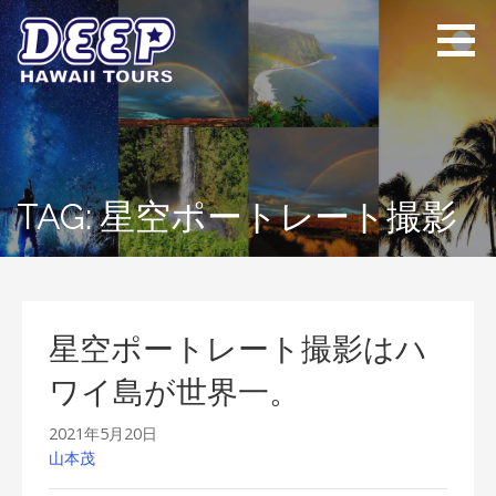
Skip
to
content
ディープ ハワイ
ハワイ島のプライベー
ツアーズ
トツアー
TAG: 星空ポートレート撮影
星空ポートレート撮影はハ
ワイ島が世界一。
2021年5月20日
山本茂