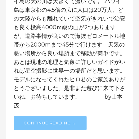
イ島の天の川は大きくて濃いです。 ハワイ
島は東京都の4.5倍の広に人口は20万人、ど
の大陸からも離れていて空気がきれいで治安
も良く標高4000ｍ級の山が2つあります
が、道路事情が良いので海抜ゼロメートル地
帯から2000mまで45分で行けます。天気の
悪い場所から良い場所まで移動が簡単です。
あとは現地の地理と気象に詳しいガイドがい
れば星空撮影に世界一の場所だと思います。
モデルになってくれたヒロ君のご家族ありが
とうございました、是非また遊びに来て下さ
いね、お待ちしています。 by山本
茂
CONTINUE READING →