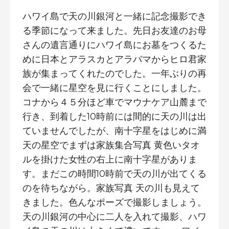
ハワイ島で天の川銀河と一緒に記念撮影でき
る季節になって来ました。先日お友達のお母
さんの遺言通りにハワイ島にお墓をつくるた
めに日本とアラスカとアラバマからヒロ君家
族が集まってくれたのでした。一年ぶりの再
会で一緒に星空を見に行くことにしました。
コナから４５分ほど車でマウナケア山麓まで
行き、到着した10時前には間的に天の川は出
ていませんでしたが、南十字星をはじめに満
天の星空でまずは家族集合写真 黄色いタオ
ルを掛けた女性の右上に南十字星がありま
す。まだこの時間10時前で天の川が出てくる
のを待ちながら。家族写真 天の川も見えて
きました。色んなポーズで撮影しましょう。
天の川銀河の中心に二人を入れて撮影、ハワ