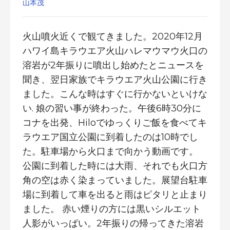
山本茂
火山噴火近くで観てきました。2020年12月
ハワイ島キラウエア火山ハレマウマウ火口の
溶岩が2年振りに噴出し始めたとニュースを
聞き、翌日家族でキラウエア火山公園に行き
ました。こんな時はすぐに行かないといけな
い. 娘の習い事が終わった。午後6時30分に
コナを出発、Hiloでゆっくりご飯を食べてキ
ラウエア国立公園に到着したのは10時でし
た。駐車場から火口まで向かう動画です。
公園に到着した時には大雨、それでも火口方
角の空は赤く染まっていました。展望台駐車
場に到着して車を出ると雨はピタリと止まり
ました。 赤い煙りの方には黒いシルエット
人影がいっぱい。2年振りの帰ってきた溶岩