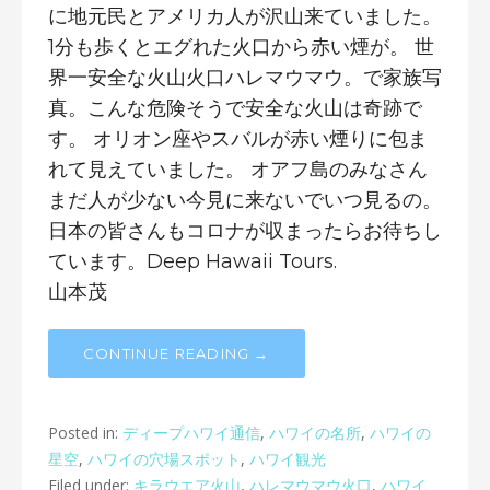
に地元民とアメリカ人が沢山来ていました。
1分も歩くとエグれた火口から赤い煙が。 世
界一安全な火山火口ハレマウマウ。で家族写
真。こんな危険そうで安全な火山は奇跡で
す。 オリオン座やスバルが赤い煙りに包ま
れて見えていました。 オアフ島のみなさん
まだ人が少ない今見に来ないでいつ見るの。
日本の皆さんもコロナが収まったらお待ちし
ています。Deep Hawaii Tours.
山本茂
CONTINUE READING →
Posted in:
ディープハワイ通信
,
ハワイの名所
,
ハワイの
星空
,
ハワイの穴場スポット
,
ハワイ観光
Filed under:
キラウエア火山
,
ハレマウマウ火口
,
ハワイ