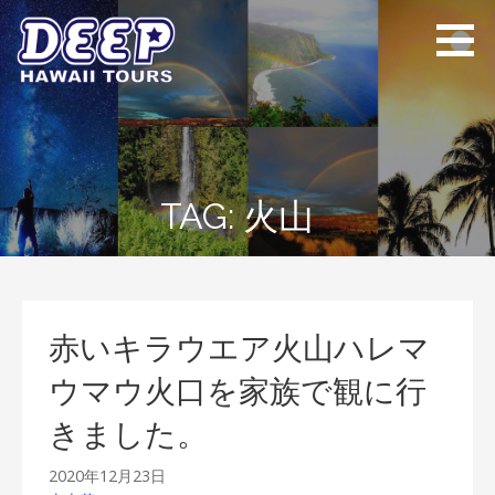
Skip
to
content
ディープ ハワイ
ハワイ島のプライベー
ツアーズ
トツアー
TAG: 火山
赤いキラウエア火山ハレマ
ウマウ火口を家族で観に行
きました。
2020年12月23日