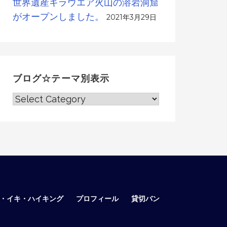
世界遺産キラウエア火山の溶岩洞窟
がオープンしました。
2021年3月29日
ブログ☆テーマ別表示
ブ
ロ
グ
☆
テ
ー
マ
別
表
ア・イキ・ハイキング
プロフィール
貸切バン
示