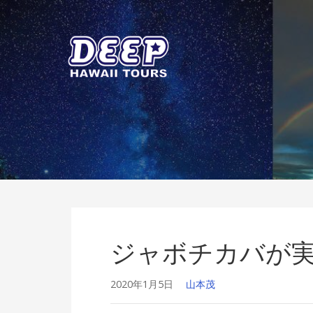
Skip
to
content
ディープ ハワイ ツアーズ
ハワイ島のプライベートツアー
ジャボチカバが
2020年1月5日
山本茂