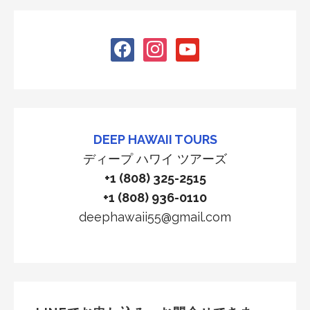
facebook
instagram
youtube
DEEP HAWAII TOURS
ディープ ハワイ ツアーズ
+1 (808) 325-2515
+1 (808) 936-0110
deephawaii55@gmail.com