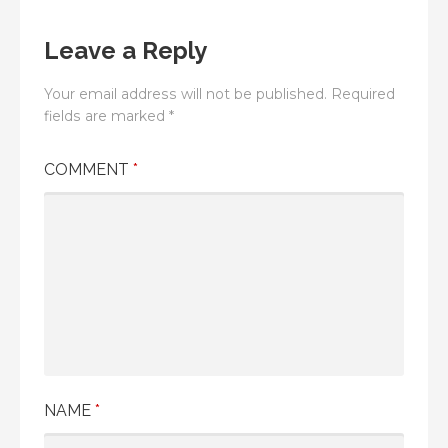
navigation
Leave a Reply
Your email address will not be published.
Required
fields are marked
*
COMMENT
*
NAME
*