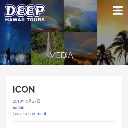
Skip
to
content
ディープ ハワイ
ハワイ島のプライベー
ツアーズ
トツアー
MEDIA
ICON
2019年5月27日
admin
Leave a comment