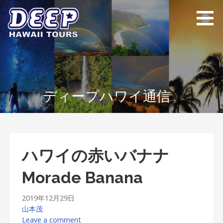
Skip
to
content
ディープ ハワイ
ハワイ島のプライベー
ツアーズ
トツアー
ディープハワイ通信
ハワイの赤いバナナ
Morade Banana
2019年12月29日
山本茂
Leave a comment