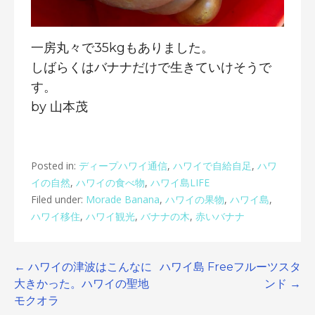
一房丸々で35kgもありました。
しばらくはバナナだけで生きていけそうで
す。
by 山本茂
Posted in:
ディープハワイ通信
,
ハワイで自給自足
,
ハワ
イの自然
,
ハワイの食べ物
,
ハワイ島LIFE
Filed under:
Morade Banana
,
ハワイの果物
,
ハワイ島
,
ハワイ移住
,
ハワイ観光
,
バナナの木
,
赤いバナナ
Post
← ハワイの津波はこんなに
ハワイ島 Freeフルーツスタ
大きかった。ハワイの聖地
ンド →
navigation
モクオラ