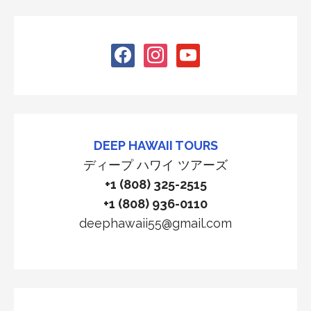
facebook
instagram
youtube
DEEP HAWAII TOURS
ディープ ハワイ ツアーズ
+1 (808) 325-2515
+1 (808) 936-0110
deephawaii55@gmail.com