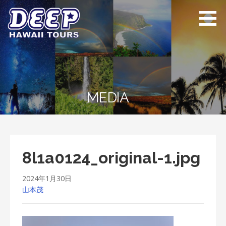
Skip
to
content
ディープ ハワイ
ハワイ島のプライベー
ツアーズ
トツアー
MEDIA
8l1a0124_original-1.jpg
2024年1月30日
山本茂