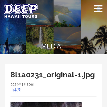
Skip
to
content
ディープ ハワイ
ハワイ島のプライベー
ツアーズ
トツアー
MEDIA
8l1a0231_original-1.jpg
2024年1月30日
山本茂